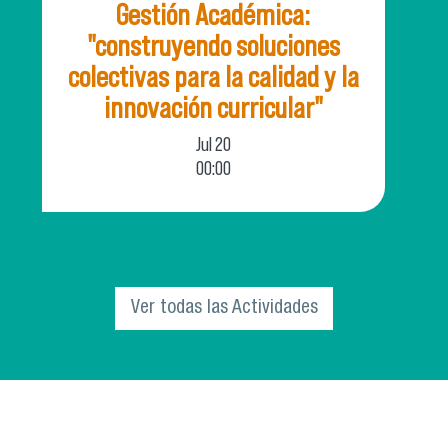
Gestión Académica:
"construyendo soluciones
colectivas para la calidad y la
innovación curricular"
Jul
20
00:00
El Departamento de Innovación Educativa
(INNED) de la Vicerrectoría Académica, invita
a la comunidad universitaria a parti
Ver todas las Actividades