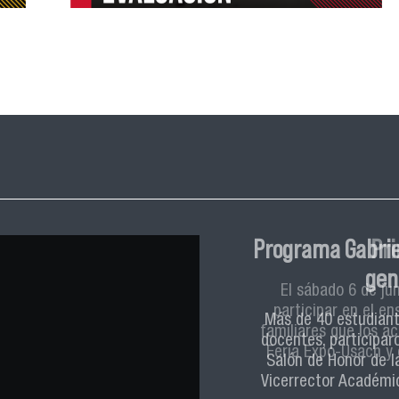
Pr
El sábado 6 de ju
participar en el en
familiares que los a
Feria Expo-Usach y 