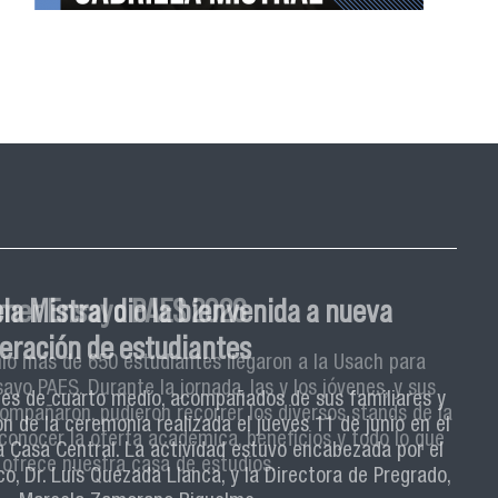
imer Ensayo PAES 2026
nio más de 650 estudiantes llegaron a la Usach para
sayo PAES. Durante la jornada, las y los jóvenes, y sus
compañaron, pudieron recorrer los diversos stands de la
conocer la oferta académica, beneficios y todo lo que
ofrece nuestra casa de estudios.