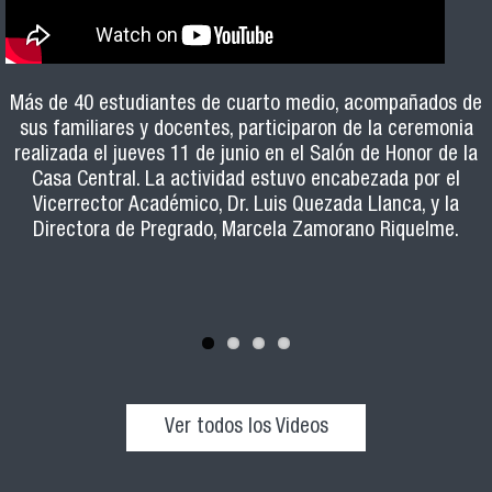
El sábado 6 de junio más de 650 estudiantes llegaron a la
Usach para participar en el ensayo PAES. Durante la
El programa, impartido por el Departamento de Innovación
Formación pedagógica, estrategias de retroalimentación y
Más de 40 estudiantes de cuarto medio, acompañados de
jornada, las y los jóvenes, y sus familiares que los
sus familiares y docentes, participaron de la ceremonia
Educativa, se dicta desde hace 19 años y ha formado a
herramientas prácticas para el aula son algunos de los
acompañaron, pudieron recorrer los diversos stands de la
ejes de la Escuela de Ayudantes 2026, programa formativo
realizada el jueves 11 de junio en el Salón de Honor de la
más de 1000 docentes Usach en el desarrollo de
Feria Expo-Usach y conocer la oferta académica,
orientado a potenciar el rol de los y las estudiantes de la
Casa Central. La actividad estuvo encabezada por el
habilidades pedagógicas.
beneficios y todo lo que ofrece nuestra casa de estudios.
Vicerrector Académico, Dr. Luis Quezada Llanca, y la
Usach que ejercen ayudantías en distintas carreras.
Directora de Pregrado, Marcela Zamorano Riquelme.
Ver todos los Videos