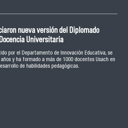
tes: fortaleciendo el rol estudiantil
ciaron nueva versión del Diplomado
 enseñanza universitaria
Docencia Universitaria
ca, estrategias de retroalimentación y herramientas
tido por el Departamento de Innovación Educativa, se
9 años y ha formado a más de 1000 docentes Usach en
ula son algunos de los ejes de la Escuela de Ayudantes
ormativo orientado a potenciar el rol de los y las
desarrollo de habilidades pedagógicas.
 Usach que ejercen ayudantías en distintas carreras.