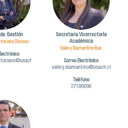
 de Gestión
Secretaria Vicerrectoría
ctoriano Donoso
Académica
Valery Diamantino Ibar
Electrónico
Correo Electrónico
ctoriano@usach.cl
valery.diamantino@usach.cl
Teléfono
27180096