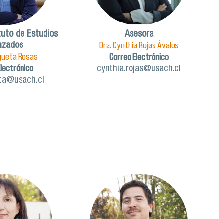
tuto de Estudios
Asesora
Dra. Cynthia Rojas Ávalos
nzados
Elgueta Rosas
Correo Electrónico
Electrónico
cynthia.rojas@usach.cl
eta@usach.cl