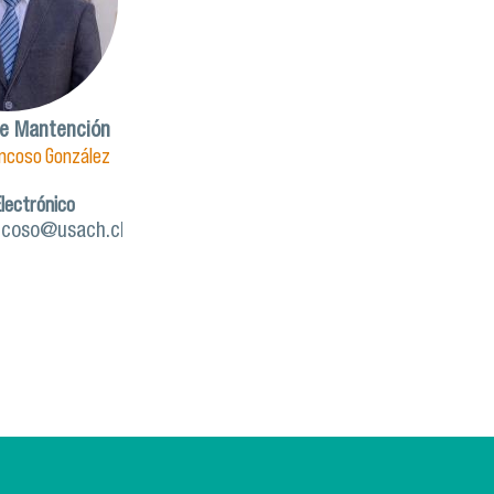
de Mantención
oncoso González
Electrónico
oncoso@usach.cl