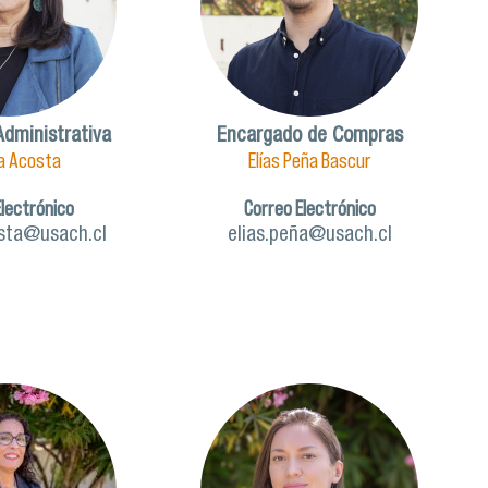
Administrativa
Encargado de Compras
a Acosta
Elías Peña Bascur
Electrónico
Correo Electrónico
sta@usach.cl
elias.peña@usach.cl