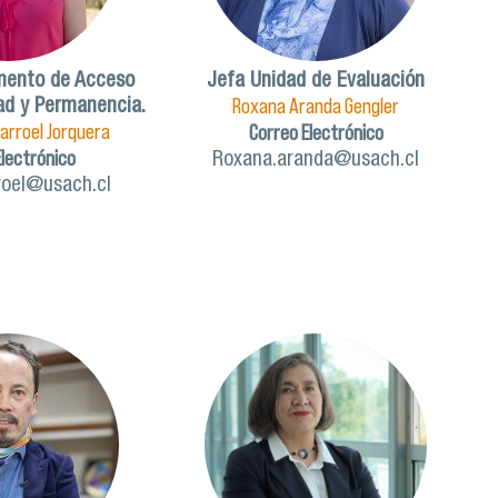
mento de Acceso
Jefa Unidad de Evaluación
Roxana Aranda Gengler
dad y Permanencia.
llarroel Jorquera
Correo Electrónico
Electrónico
Roxana.aranda@usach.cl
rroel@usach.cl