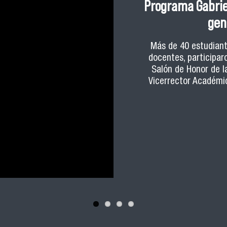
Programa Gabriel
gen
Más de 40 estudiant
docentes, participaro
Salón de Honor de l
Vicerrector Académic