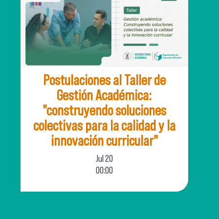
Postulaciones al Taller de
Gestión Académica:
"construyendo soluciones
colectivas para la calidad y la
innovación curricular"
Jul
20
00:00
El Departamento de Innovación Educativa
(INNED) de la Vicerrectoría Académica, invita