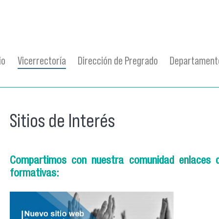
io
Vicerrectoría
Dirección de Pregrado
Departamento
Sitios de Interés
Compartimos con nuestra comunidad enlaces d
formativas:
captura_de_pantalla_2021-07-21_a_las_17.51.2