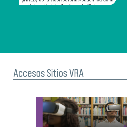
(INNED) de la Vicerrectoría Académica de la
Universidad de Santiago de Chile, invi
Accesos Sitios VRA