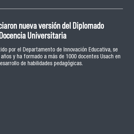
tes: fortaleciendo el rol estudiantil
ciaron nueva versión del Diplomado
 enseñanza universitaria
Docencia Universitaria
ca, estrategias de retroalimentación y herramientas
tido por el Departamento de Innovación Educativa, se
9 años y ha formado a más de 1000 docentes Usach en
ula son algunos de los ejes de la Escuela de Ayudantes
ormativo orientado a potenciar el rol de los y las
desarrollo de habilidades pedagógicas.
 Usach que ejercen ayudantías en distintas carreras.