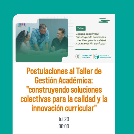
Postulaciones al Taller de
Gestión Académica:
"construyendo soluciones
colectivas para la calidad y la
innovación curricular"
Jul
20
00:00